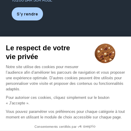
S'y rendre
Nous contacter
lnpp10@yahoo.fr
03 25 27 06 22
Nous contacter
Mentions légales
CGU
Politique de confidentialité